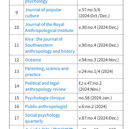
psychology
Journal of popular
v.57:no.5/6
9
culture
(2024:Oct./Dec.)
Journal of the Royal
10
v.30:no.4 (2024:Dec.)
Anthropological Institute
Kiva : the journal of
11
Southwestern
v.90:no.4 (2024:Dec.)
anthropology and history
12
Oceania
v.94:no.3 (2024:Nov.)
Parenting, science and
13
v.24:no.1/4 (2024)
practice
Political and legal
EJ v.47:no.2
14
anthropology review
(2024:Nov.)
15
Psychologie clinique
no.58 (2024:Jan.)
16
Public anthropologist
v.6:no.2 (2024)
Social psychology
17
v.87:no.4 (2024:Dec.)
quarterly