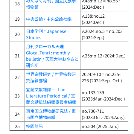
みんぱく月刊 / 國立民族學
v.48:no.12 = no.567
18
博物館
(2024:Dec.)
v.138:no.12
19
中央公論 / 中央公論社編
(2024:Dec.)
日本学刊 = Japanese
v.2024:no.5 = no.203
20
Studies
(2024:Sep.)
月刊グローカル天理 =
Glocal Tenri : monthly
21
v.25:no.12 (2024:Dec.)
bulletin / 天理大学おやさと
硏究所
世界宗教研究 / 世界宗教研
2024:9-10 = no.225-
22
究编辑部编
226 (2024:Sep.-Oct.)
宜蘭文獻雜誌 = I-Lan
no.133-139
23
Literature Periodical / 宜
(2023:Mar.-2024:Dec.)
蘭文獻雜誌編輯委員會編輯
東京国立博物館研究誌 / 東
no.706-711
24
京囯立博物館編
(2023:Oct.-2024:Aug.)
25
校園簡訊
no.504 (2025:Jan.)