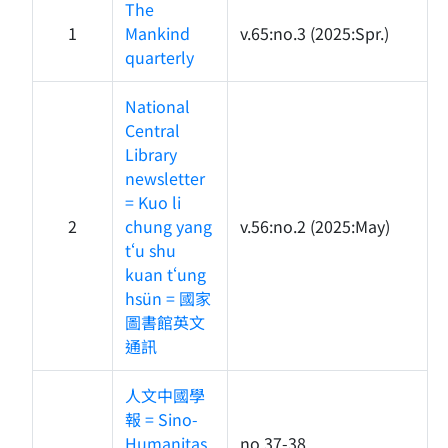
The
1
Mankind
v.65:no.3 (2025:Spr.)
quarterly
National
Central
Library
newsletter
= Kuo li
2
chung yang
v.56:no.2 (2025:May)
tʻu shu
kuan tʻung
hsün = 國家
圖書館英文
通訊
人文中國學
報 = Sino-
Humanitas
no.37-38