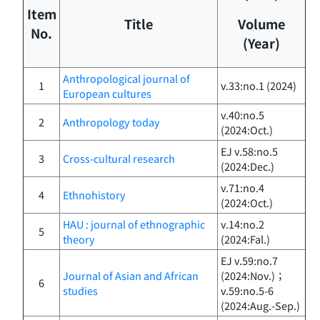
Item
Title
Volume
No.
(Year)
Anthropological journal of
1
v.33:no.1 (2024)
European cultures
v.40:no.5
2
Anthropology today
(2024:Oct.)
EJ v.58:no.5
3
Cross-cultural research
(2024:Dec.)
v.71:no.4
4
Ethnohistory
(2024:Oct.)
HAU : journal of ethnographic
v.14:no.2
5
theory
(2024:Fal.)
EJ v.59:no.7
Journal of Asian and African
(2024:Nov.)；
6
studies
v.59:no.5-6
(2024:Aug.-Sep.)