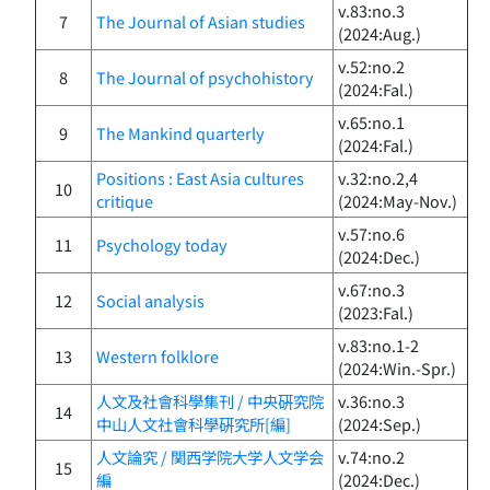
v.83:no.3
7
The Journal of Asian studies
(2024:Aug.)
v.52:no.2
8
The Journal of psychohistory
(2024:Fal.)
v.65:no.1
9
The Mankind quarterly
(2024:Fal.)
Positions : East Asia cultures
v.32:no.2,4
10
critique
(2024:May-Nov.)
v.57:no.6
11
Psychology today
(2024:Dec.)
v.67:no.3
12
Social analysis
(2023:Fal.)
v.83:no.1-2
13
Western folklore
(2024:Win.-Spr.)
人文及社會科學集刊 / 中央硏究院
v.36:no.3
14
中山人文社會科學硏究所[編]
(2024:Sep.)
人文論究 / 関西学院大学人文学会
v.74:no.2
15
編
(2024:Dec.)