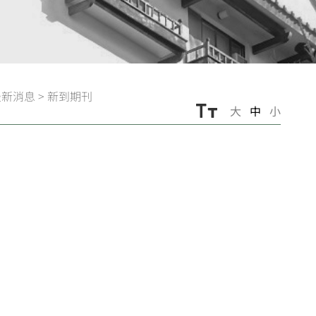
最新消息
>
新到期刊
大
中
小