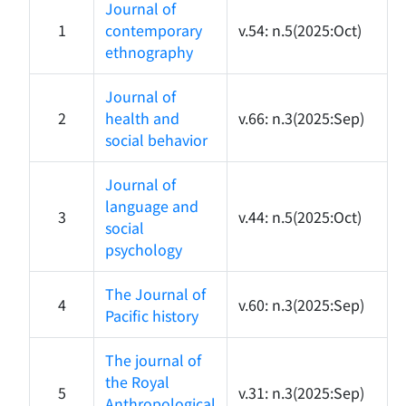
Journal of
1
contemporary
v.54: n.5(2025:Oct)
ethnography
Journal of
2
health and
v.66: n.3(2025:Sep)
social behavior
Journal of
language and
3
v.44: n.5(2025:Oct)
social
psychology
The Journal of
4
v.60: n.3(2025:Sep)
Pacific history
The journal of
the Royal
5
v.31: n.3(2025:Sep)
Anthropological