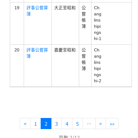
19
評事公嘗算
大正至昭和
公
Ch
簿
嘗
ang
帳
lins
簿
hipi
ngs
hi-1
20
評事公嘗算
嘉慶至昭和
公
Ch
簿
嘗
ang
帳
lins
簿
hipi
ngs
hi-2
<
1
2
3
4
5
…
>
»»
頁數 2/12