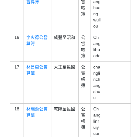
嘗算簿
嘗
ang
帳
hua
簿
ng
wuli
ou
16
李火德公嘗
咸豐至昭和
公
Ch
算簿
嘗
ang
帳
lihu
簿
ode
17
林昌樹公嘗
大正至民國
公
cha
算簿
嘗
ngli
帳
nch
簿
ang
sho
u
18
林瑞源公嘗
乾隆至民國
公
Ch
算簿
嘗
ang
帳
linr
簿
uiy
uan