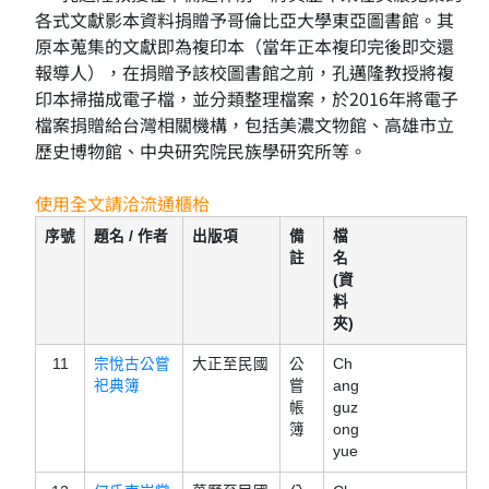
各式文獻影本資料捐贈予哥倫比亞大學東亞圖書館。其
原本蒐集的文獻即為複印本（當年正本複印完後即交還
報導人），在捐贈予該校圖書館之前，孔邁隆教授將複
印本掃描成電子檔，並分類整理檔案，於2016年將電子
檔案捐贈給台灣相關機構，包括美濃文物館、高雄市立
歷史博物館、中央研究院民族學研究所等。
使用全文請洽流通櫃枱
序號
題名 / 作者
出版項
備
檔
註
名
(資
料
夾)
11
宗悅古公嘗
大正至民國
公
Ch
祀典簿
嘗
ang
帳
guz
簿
ong
yue