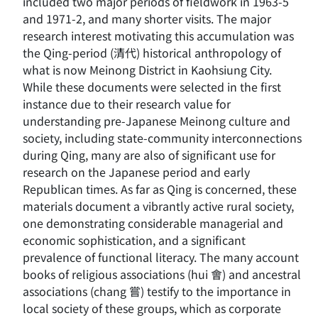
included two major periods of fieldwork in 1963-5
and 1971-2, and many shorter visits. The major
research interest motivating this accumulation was
the Qing-period (清代) historical anthropology of
what is now Meinong District in Kaohsiung City.
While these documents were selected in the first
instance due to their research value for
understanding pre-Japanese Meinong culture and
society, including state-community interconnections
during Qing, many are also of significant use for
research on the Japanese period and early
Republican times. As far as Qing is concerned, these
materials document a vibrantly active rural society,
one demonstrating considerable managerial and
economic sophistication, and a significant
prevalence of functional literacy. The many account
books of religious associations (hui 會) and ancestral
associations (chang 嘗) testify to the importance in
local society of these groups, which as corporate