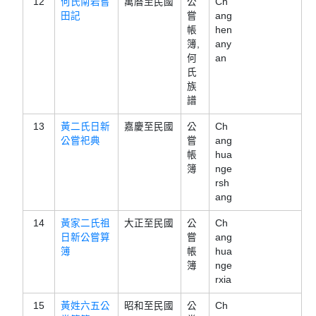
12
何氏南岩嘗
萬曆至民國
公
Ch
田記
嘗
ang
帳
hen
簿,
any
何
an
氏
族
譜
13
黃二氏日新
嘉慶至民國
公
Ch
公嘗祀典
嘗
ang
帳
hua
簿
nge
rsh
ang
14
黃家二氏祖
大正至民國
公
Ch
日新公嘗算
嘗
ang
簿
帳
hua
簿
nge
rxia
15
黃姓六五公
昭和至民國
公
Ch