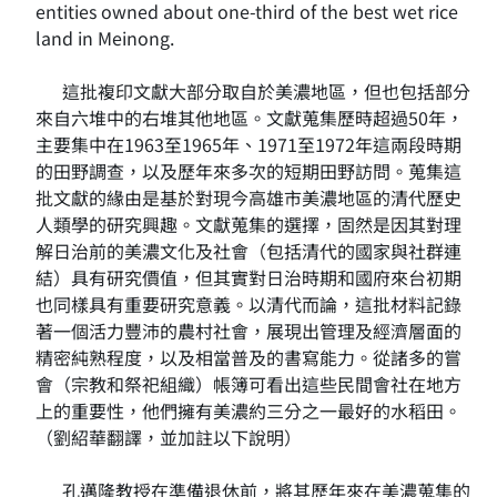
entities owned about one-third of the best wet rice
land in Meinong.
這批複印文獻大部分取自於美濃地區，但也包括部分
來自六堆中的右堆其他地區。文獻蒐集歷時超過50年，
主要集中在1963至1965年、1971至1972年這兩段時期
的田野調查，以及歷年來多次的短期田野訪問。蒐集這
批文獻的緣由是基於對現今高雄市美濃地區的清代歷史
人類學的研究興趣。文獻蒐集的選擇，固然是因其對理
解日治前的美濃文化及社會（包括清代的國家與社群連
結）具有研究價值，但其實對日治時期和國府來台初期
也同樣具有重要研究意義。以清代而論，這批材料記錄
著一個活力豐沛的農村社會，展現出管理及經濟層面的
精密純熟程度，以及相當普及的書寫能力。從諸多的嘗
會（宗教和祭祀組織）帳簿可看出這些民間會社在地方
上的重要性，他們擁有美濃約三分之一最好的水稻田。
（劉紹華翻譯，並加註以下說明）
孔邁隆教授在準備退休前，將其歷年來在美濃蒐集的