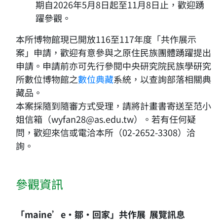
期自2026年5月8日起至11月8日止，歡迎踴
躍參觀。
本所博物館現已開放116至117年度「共作展示
案」申請，歡迎有意參與之原住民族團體踴躍提出
申請。申請前亦可先行參閱中央研究院民族學研究
所數位博物館之
數位典藏
系統，以查詢部落相關典
藏品。
本案採隨到隨審方式受理，請將計畫書寄送至范小
姐信箱（
wyfan28@as.edu.tw
）。若有任何疑
問，歡迎來信或電洽本所（02-2652-3308）洽
詢。
參觀資訊
「maine’e・鄒・回家」共作展​
展覽訊息