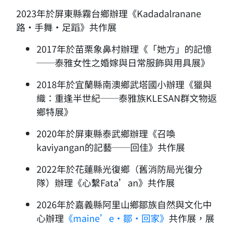
2023年於屏東縣霧台鄉辦理《Kadadalranane
路・手舞・足蹈》共作展
2017年於苗栗象鼻村辦理《「她方」的記憶
──泰雅女性之婚嫁與日常服飾與用具展》
2018年於宜蘭縣南澳鄉武塔國小辦理《獵與
織：重逢半世紀──泰雅族KLESAN群文物返
鄉特展》
2020年於屏東縣泰武鄉辦理《召喚
kaviyangan的記藝──回佳》共作展
2022年於花蓮縣光復鄉（舊消防局光復分
隊）辦理《心繫Fata’an》共作展
2026年於嘉義縣阿里山鄉鄒族自然與文化中
心辦理
《maine’e・鄒・回家》
共作展，展