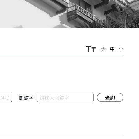
大
中
小
關鍵字
查詢