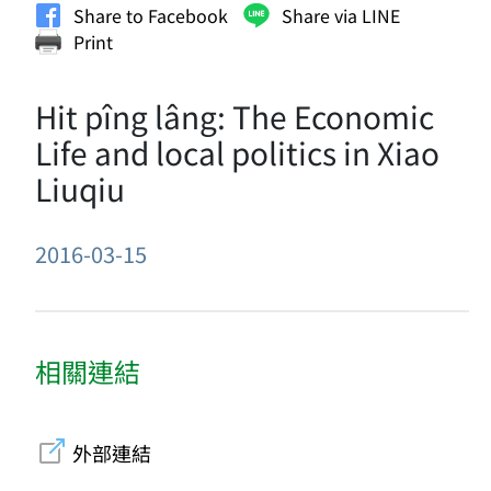
Share to Facebook
Share via LINE
Print
Hit pîng lâng: The Economic
Life and local politics in Xiao
Liuqiu
2016-03-15
相關連結
外部連結