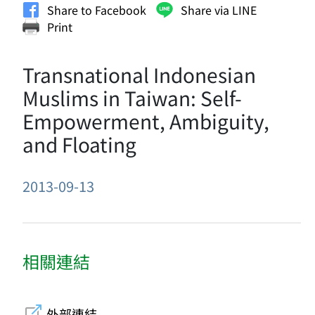
Share to Facebook
Share via LINE
Print
Transnational Indonesian
Muslims in Taiwan: Self-
Empowerment, Ambiguity,
and Floating
2013-09-13
相關連結
外部連結