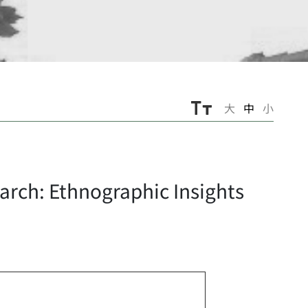
大
中
小
ch: Ethnographic Insights