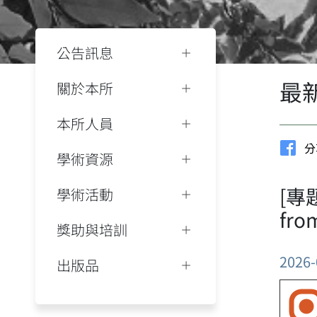
公告訊息
最
關於本所
本所人員
分
學術資源
[專題
學術活動
fro
獎助與培訓
2026-
出版品