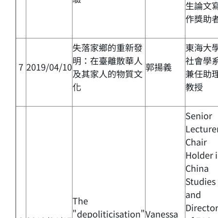
生論文
作獎助
失落家鄉的重新發
東海大
明：在臺離散華人
社會學
7
2019/04/10
郭揚義
及其家人的物質文
兼任助
化
教授
Senior
Lecturer
Chair
Holder 
China
Studies
and
The
Directo
"depoliticisation"
Vanessa