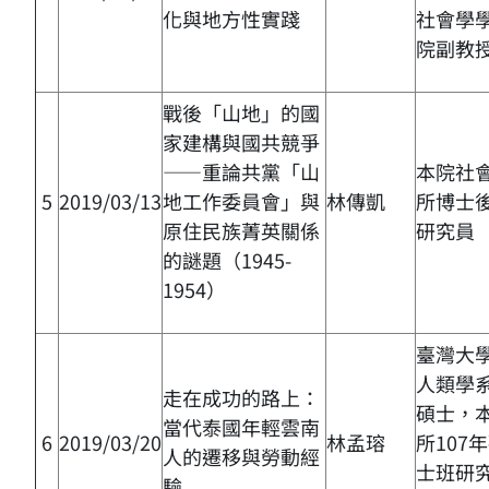
化與地方性實踐
社會學
院副教
戰後「山地」的國
家建構與國共競爭
——重論共黨「山
本院社
5
2019/03/13
地工作委員會」與
林傳凱
所博士
原住民族菁英關係
研究員
的謎題（1945-
1954）
臺灣大
人類學
走在成功的路上：
碩士，
當代泰國年輕雲南
6
2019/03/20
林孟瑢
所107
人的遷移與勞動經
士班研
驗