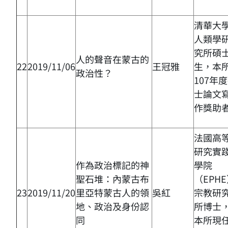
清華大
人類學
究所碩
人的聲音在蒙古的
22
2019/11/06
王冠雅
生，本
政治性？
107年
士論文
作獎助
法國高
研究實
作為政治標記的神
學院
聖石堆：內蒙古布
（EPH
23
2019/11/20
里亞特蒙古人的領
吳紅
宗教研
地、政治及身份認
所博士
同
本所現