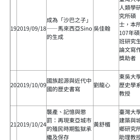
人類學
究所碩
成為「沙巴之子」
士，本
19
2019/09/18
——馬來西亞Sino
吳佳翰
107年
的生成
班研究
論文寫
獎助者
東吳大
國族起源與近代中
20
2019/10/09
劉龍心
歷史學
國的歷史書寫
教授
襲產、記憶與懲
臺灣大
罰：再現東亞城市
建築與
21
2019/10/24
黃舒楣
的殖民時期監獄承
鄉研究
繼及保存
助理教