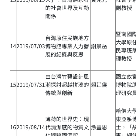
的社會世界及互動
副教授
關係
暨南國
台灣原住民族地方
大學原
14
2019/07/03
博物館專業人力發
謝景岳
民專班
展的紀錄與反思
理教授
由台灣竹藝設計風
國立故
15
2019/07/31
潮探討超越拼湊的
賴芷儀
博物院
傳統與創新
理研究
哈佛大
薄荷的世界史：現
東亞系
16
2019/08/14
代清潔感的物質文
涂豐恩
士，「
化與跨國源起
事」網