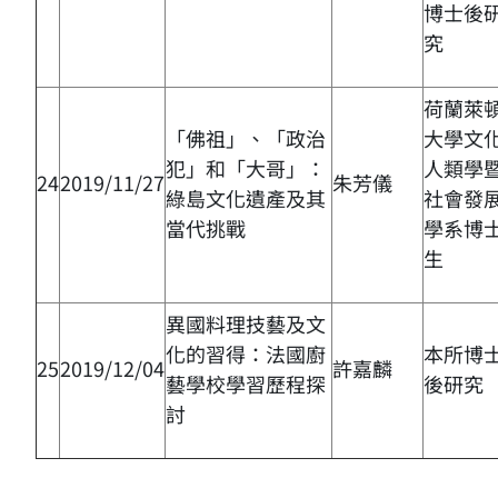
博士後
究
荷蘭萊
「佛祖」、「政治
大學文
犯」和「大哥」：
人類學
24
2019/11/27
朱芳儀
綠島文化遺產及其
社會發
當代挑戰
學系博
生
異國料理技藝及文
化的習得：法國廚
本所博
25
2019/12/04
許嘉麟
藝學校學習歷程探
後研究
討