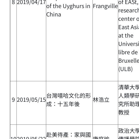
8
2019/04/17
of EASt,
of the Uyghurs in
Frangville
researc
China
center 
East Asi
at the
Univers
libre de
Bruxell
(ULB)
清華大
台灣嘻哈文化的形
人類學
9
2019/05/15
林浩立
成：十五年後
究所助
教授
政治大
赴美待產：家與國
10
2019/05/22
康庭瑜
傳播學