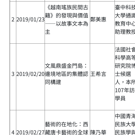
《越南瑤族民間古
臺中科
籍》的發現與價值
大學通
2
2019/01/23
鄭美惠
——以故事文本為
教育中
主
助理教
法國社
科學高
文風鼎盛金門島：
研究院
3
2019/02/20
邊境地區的集體認
王希言
士候選
同構建
人，本
107年
學員
中國青
藝術的在地化：西
民族大
4
2019/02/27
藏唐卡藝術的全球
陳乃華
民族學