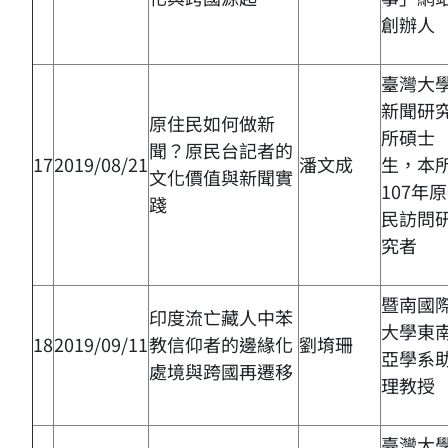
創辦人
臺灣大
新聞研
原住民如何做新
所碩士
聞？原民台記者的
17
2019/08/21
潘文成
生，本
文化價值與新聞實
107年
踐
民訪問
究者
暨南國
印度流亡藏人中苯
大學東
18
2019/09/11
教信仰者的邊緣化
劉堉珊
亞學系
處境與跨國再遷移
理教授
臺灣大