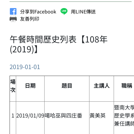
分享到Facebook
用LINE傳送
友善列印
午餐時間歷史列表【108年
(2019)】
2019-01-01
場
日期
題目
主講人
職稱
次
暨南大
1
2019/01/09
噶哈巫與四庄番
黃美英
歷史學
兼任講