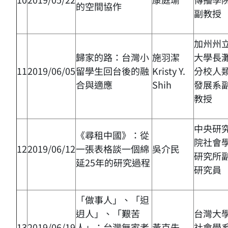
的空間協作
副教授
加州州
歸家的路：台灣小
施羽潔
大學長
11
2019/06/05
留學生回台後的融
Kristy Y.
分校人
合與適應
Shih
發展系
教授
中央研
《尋租中國》：從
院社會
12
2019/06/12
一張表格談一個綿
吳介民
研究所
延25年的研究過程
研究員
「做事人」、「𨑨
迌人」、「艱苦
台灣大
13
2019/06/19
人」：台灣無家者
黃克先
社會學