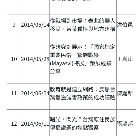
從戰場到市場：泰北的華人
9
2014/05/14
洪伯邑
移民、茶葉種植與地方建構
從研究到展示：「國家指定
重要民俗─鄒族戰祭
10
2014/05/28
王嵩山
(Mayasvi)特展」策展經驗
分享
教育就是建立網路：反思台
11
2014/06/04
陳嘉新
灣愛滋減害政策的成功經驗
曙光，閃光？台灣原住民族
12
2014/06/11
張鴻邦
傳播議題的幾點觀察