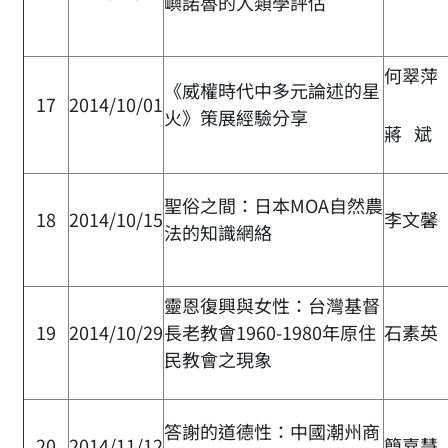
嶼諾魯的人類學評估
何翠萍
《威權時代中多元論述的星
17
2014/10/01
火》策展經驗分享
蔣 斌
聖俗之間：日本MOA自然農
18
2014/10/15
李文馨
法的知識網絡
靈恩復興與女性：台灣基督
19
2014/10/29
長老教會1960-1980年原住
石素英
民教會之現象
答謝的道德性：中國潮州商
20
2014/11/12
簡嘉慧