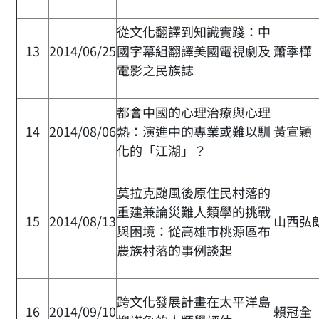
從文化翻譯到知識實踐：中
13
2014/06/25
國字幕組翻譯美國電視劇及
蕭季樺
電影之民族誌
都會中國的心理治療與心理
14
2014/08/06
熱：演進中的專業或難以馴
黃宣穎
化的「江湖」？
莫拉克颱風後原住民村落的
重建兼論災難人類學的挑戰
15
2014/08/13
山西弘
與困境：從高雄市桃源區布
農族村落的事例談起
跨文化發展計畫在太平洋島
16
2014/09/10
賴冠全