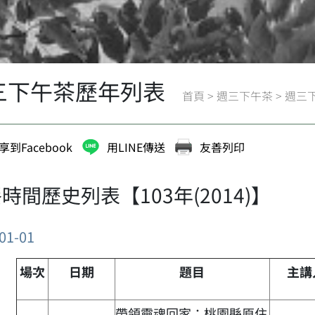
三下午茶歷年列表
首頁
>
週三下午茶
>
週三
享到Facebook
用LINE傳送
友善列印
時間歷史列表【103年(2014)】
01-01
場次
日期
題目
主講
帶領靈魂回家：桃園縣原住