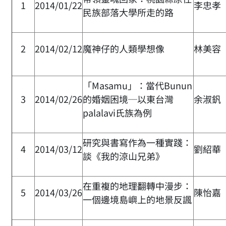
1
2014/01/22
李忠孝
民族部落大學所走的路
2
2014/02/12
魔神仔的人類學想像
林美容
「Masamu」：當代Bunun
3
2014/02/26
的婚姻困境─以東台灣
余淑釩
palalavi氏族為例
研究與書寫作為一種實踐：
4
2014/03/12
劉紹華
談《我的涼山兄弟》
在重複的地理翻轉中漫步：
5
2014/03/26
陳怡嘉
一個邊境島嶼上的地景反諷