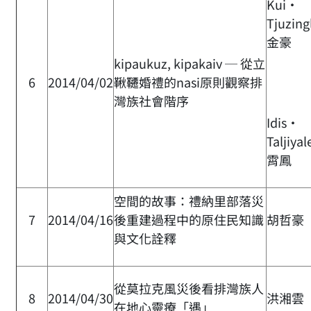
Kui‧
Tjuzing
金豪
kipaukuz, kipakaiv ─ 從立
6
2014/04/02
鞦韆婚禮的nasi原則觀察排
灣族社會階序
Idis‧
Taljiya
霄鳳
空間的故事：禮納里部落災
7
2014/04/16
後重建過程中的原住民知識
胡哲豪
與文化詮釋
從莫拉克風災後看排灣族人
8
2014/04/30
洪湘雲
在地心靈療「遇」