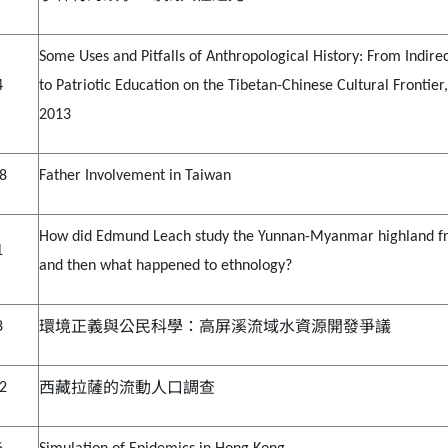
Some Uses and Pitfalls of Anthropological History: From Indire
4
to Patriotic Education on the Tibetan-Chinese Cultural Frontier
2013
18
Father Involvement in Taiwan
How did Edmund Leach study the Yunnan-Myanmar highland fr
1
and then what happened to ethnology?
環境正義與公民科學：高屏溪流域水資源開發爭議
8
西藏拉薩的流動人口調查
22