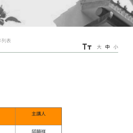
年列表
大
中
小
主講人
邱韻祥