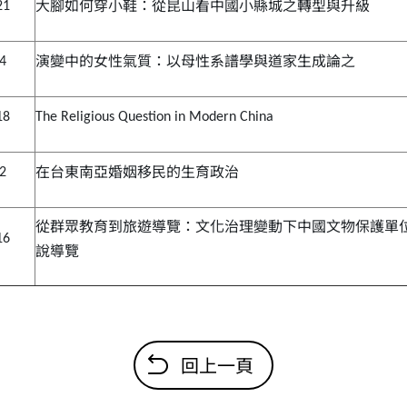
大腳如何穿小鞋：從昆山看中國小縣城之轉型與升級
21
演變中的女性氣質：以母性系譜學與道家生成論之
.4
18
The Religious Question in Modern China
在台東南亞婚姻移民的生育政治
.2
從群眾教育到旅遊導覽：文化治理變動下中國文物保護單
16
說導覽
回上一頁