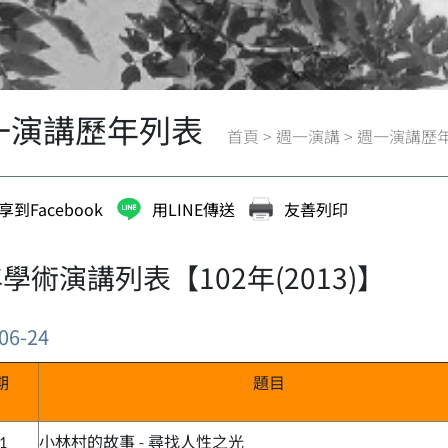
一演講歷年列表
首頁
>
週一演講
>
週一演講歷
享到Facebook
用LINE傳送
友善列印
學術演講列表【102年(2013)】
06-24
期
題目
小林村的故事
尋找人性之光
21
-