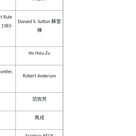
ct Rule
蘇堂
Donald S. Sutton
, 1383-
棟
Ho Hsiu-Zu
ontier,
Robert Anderson
范玫芳
馬戎