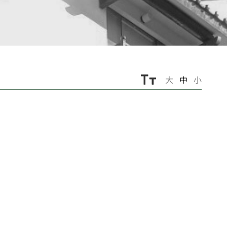
大
中
小