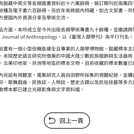
有館藏中英文等各類圖書資料近十六萬餘冊、裝訂期刊近兩萬四
餘種及電子書六百餘冊。另近年來將館內特藏，如古文契書、宗
方便國內外資源分享及學術交流。
品方面，本所成立至今共出版各類學術專書九十餘種，並邀請跨
an Journal of Anthropology，以《臺灣人類學刊》為平行刊名。
設置有一個小型但機能健全且專業的人類學博物館。館藏標本主
、本院歷史語言研究所借展的中國大陸少數民族服飾與生活器用
、北美印地安、非洲等地區的標本文物。目前收藏的標本數量已
內另設有視聽室，蒐集研究人員自田野所採集的視聽紀錄，並購
仰、歌舞戲曲、民族誌、人物誌、歷史古蹟以及民俗技藝等多方
數標本都已建立光碟影像與文字資料檔。
回上一頁