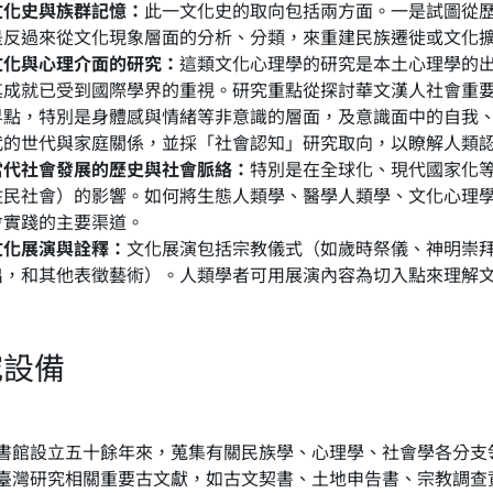
文化史與族群記憶：
此一文化史的取向包括兩方面。一是試圖從
是反過來從文化現象層面的分析、分類，來重建民族遷徙或文化
文化與心理介面的研究：
這類文化心理學的研究是本土心理學的
其成就已受到國際學界的重視。研究重點從探討華文漢人社會重
界點，特別是身體感與情緒等非意識的層面，及意識面中的自我
代的世代與家庭關係，並採「社會認知」研究取向，以瞭解人類
當代社會發展的歷史與社會脈絡：
特別是在全球化、現代國家化
住民社會）的影響。如何將生態人類學、醫學人類學、文化心理
會實踐的主要渠道。
文化展演與詮釋：
文化展演包括宗教儀式（如歲時祭儀、神明崇
出，和其他表徵藝術）。人類學者可用展演內容為切入點來理解
究設備
書館設立五十餘年來，蒐集有關民族學、心理學、社會學各分支
臺灣研究相關重要古文獻，如古文契書、土地申告書、宗教調查