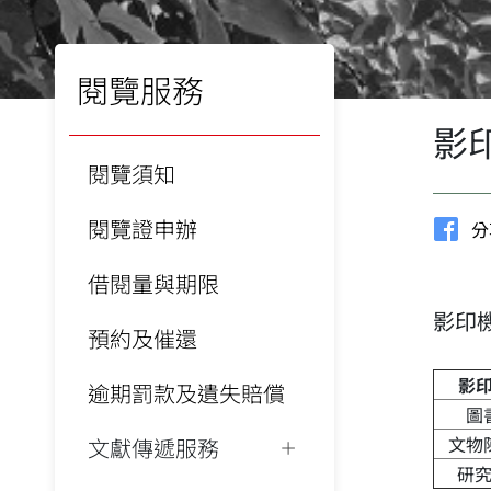
閱覽服務
影
閱覽須知
閱覽證申辦
分
借閱量與期限
影印
預約及催還
影
逾期罰款及遺失賠償
圖
文物
文獻傳遞服務
研究