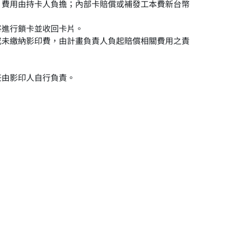
，費用由持卡人負擔；內部卡賠償或補發工本費新台幣
將進行鎖卡並收回卡片。
或未繳納影印費，由計畫負責人負起賠償相關費用之責
任由影印人自行負責。