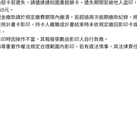
內部卡若遺失，請儘速通知圖書館鎖卡。遺失期間若被他人盜印
50元。
現金繳款請於規定繳費期限內繳清，若超過兩次逾期繳款紀錄，
使用計畫卡影印，持卡人離職或計畫結束時未依規定繳回影印卡
任。
影印時因操作不當，其報廢張數由影印人自行負擔。
請尊重著作權法規定合理範圍內影印，若有違法情事，其法律責