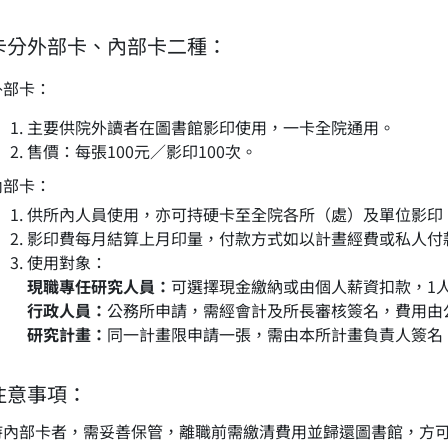
卡分外部卡、內部卡二種：
外部卡：
主要供院外讀者在圖書館影印使用，一卡全院通用。
售價：每張100元／影印100次。
內部卡：
供所內人員使用，亦可持硬卡至全院各所（處）及單位影
影印費每月結算上月印量，付款方式如以計晝經費或私人付
使用對象：
現職專任研究人員：
可選擇現金繳納或由個人薪資扣款，1
行政人員：
公務所申請，需經會計及所長審核簽名，費用由
研究計畫：
同一計畫限申請一張，需由本所計畫負責人簽名
注意事項：
持內部卡者，需妥善保管，離職前需繳清費用並歸還圖書館，方