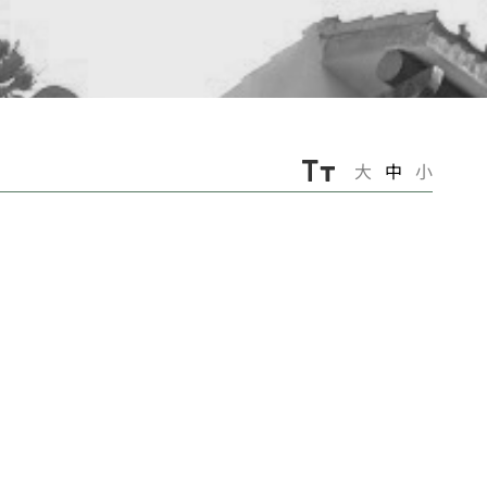
大
中
小