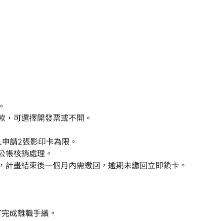
印。
款，可選擇開發票或不開。
人申請2張影印卡為限。
公帳核銷處理。
，計畫結束後一個月內需繳回，逾期未繳回立即鎖卡。
可完成離職手續。