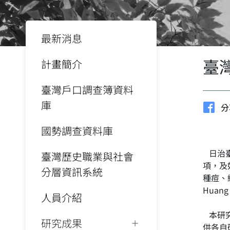
最新消息
臺
計畫簡介
臺灣戶口調查簿資料
庫
分
國勢調查資料庫
日治臺
臺灣歷史職業與社會
項，及
分層資訊系統
種痘、
Huan
人員介紹
本研究
研究成果
供各自