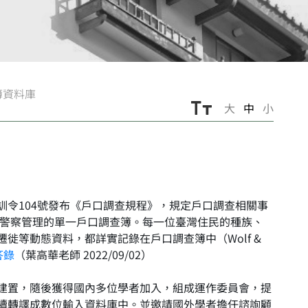
簿資料庫
大
中
小
訓令104號發布《戶口調查規程》，規定戶口調查相關事
成警察管理的單一戶口調查簿。每一位臺灣住民的種族、
徙等動態資料，都詳實記錄在戶口調查簿中（Wolf &
答錄
（葉高華老師 2022/09/02）
庫建置，隨後獲得國內多位學者加入，組成運作委員會，提
續轉譯成數位輸入資料庫中。並邀請國外學者擔任諮詢顧