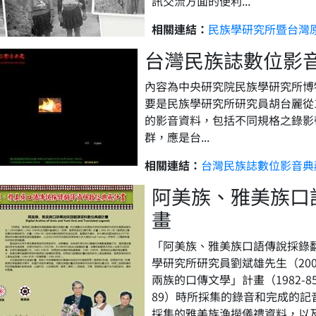
訊交流方面的便利...
相關連結：
民族學研究所暨台灣原
台灣民族誌數位影
內容為中央研究院民族學研究所博
要是民族學研究所研究員胡台麗從
的影音資料，包括不同規格之錄影
群，應是台...
相關連結：
台灣民族誌數位影音典藏
阿美族、雅美族口
畫
「阿美族、雅美族口語傳說採錄
學研究所研究員劉斌雄先生（2004
兩族的口傳文學」計畫（1982-
89）時所採集的錄音和完成的記
採集的雅美族漁撈儀禮資料，以及