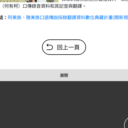
ong（何有柯）口傳錄音資料和其記音與翻譯。
結：
阿美族、雅美族口語傳說採錄翻譯資料數位典藏計畫(開新視
回上一頁
展開