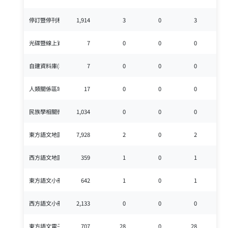
停訂暨停刊種數(種)
1,914
3
0
3
1,9
光碟暨線上資料庫(種)
7
0
0
0
自建資料庫(種)
7
0
0
0
人類關係區域顯微片(種)
17
0
0
0
民族學相關微捲片(種)
1,034
0
0
0
1,0
東方語文地圖(張)
7,928
2
0
2
7,9
西方語文地圖(張)
359
1
0
1
3
東方語文小冊子(冊)
642
1
0
1
6
西方語文小冊子(冊)
2,133
0
0
0
2,1
東方語文電子書(種)-實體
707
28
0
28
7