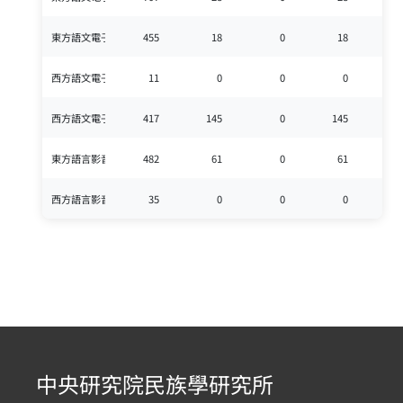
東方語文電子書(種)-非實體
455
18
0
18
4
西方語文電子書(種)-實體
11
0
0
0
西方語文電子書(種)-非實體
417
145
0
145
5
東方語言影音資料
482
61
0
61
5
西方語言影音資料
35
0
0
0
中央研究院民族學研究所