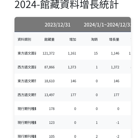
2024-館藏資料增長統計
2023/12/31
2024/1/1~2024/12/31
資料類別
館藏量
增加
淘銷
增長量
館藏
東方語文圖書(冊)
121,372
1,161
15
1,146
122,5
西方語文圖書(冊)
87,866
1,373
1
1,372
89,2
東方語文期刊合訂本(冊)
18,610
146
0
146
18,7
西方語文期刊合訂本(冊)
13,497
177
0
177
13,6
現行期刊種數(訂購)(種)
178
0
0
0
1
現行期刊種數(交換)(種)
123
0
1
-1
1
現行期刊種數(贈送)(種)
105
0
2
-2
1