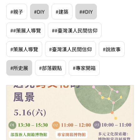
#親子
#DIY
#建築
##DIY
##策展人導覽
##臺灣漢人民間信仰
#策展人導覽
#臺灣漢人民間信仰
#說故事
#所史展
#部落觀點
#專家開箱