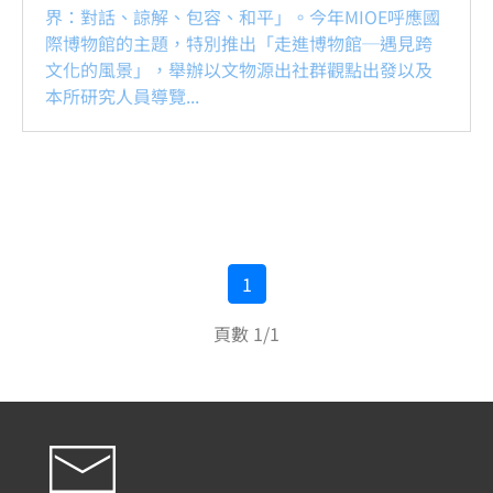
界：對話、諒解、包容、和平」。今年MIOE呼應國
際博物館的主題，特別推出「走進博物館─遇見跨
文化的風景」，舉辦以文物源出社群觀點出發以及
本所研究人員導覽...
1
頁數 1/1