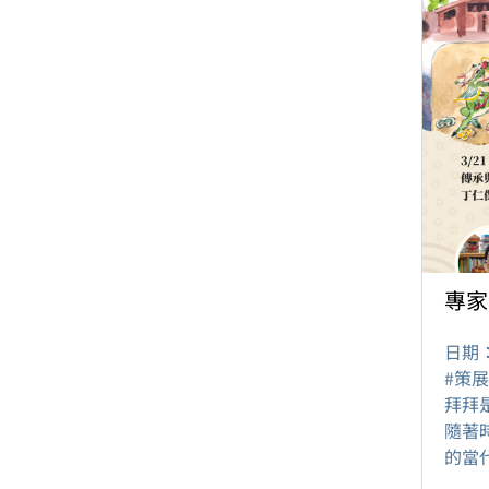
專家
日期
#策
拜拜
隨著
的當