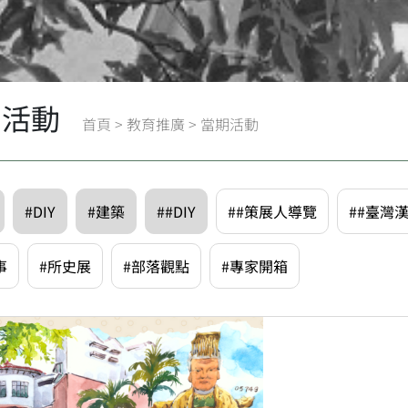
期活動
首頁
>
教育推廣
>
當期活動
#DIY
#建築
##DIY
##策展人導覽
##臺灣
事
#所史展
#部落觀點
#專家開箱