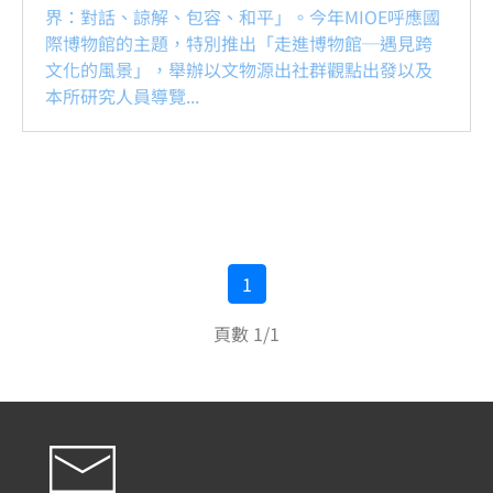
界：對話、諒解、包容、和平」。今年MIOE呼應國
際博物館的主題，特別推出「走進博物館─遇見跨
文化的風景」，舉辦以文物源出社群觀點出發以及
本所研究人員導覽...
1
頁數 1/1