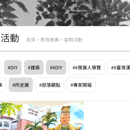
期活動
首頁
>
教育推廣
>
當期活動
#DIY
#建築
##DIY
##策展人導覽
##臺灣
事
#所史展
#部落觀點
#專家開箱