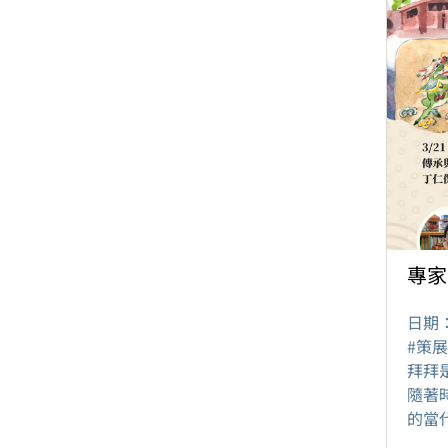
專家
日期
#策
拜拜
隨著
的當