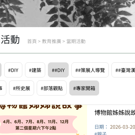
期活動
首頁
>
教育推廣
>
當期活動
#DIY
#建築
##DIY
##策展人導覽
##臺灣
事
#所史展
#部落觀點
#專家開箱
博物館姊姊說
日期：
2026-03-2
#親子