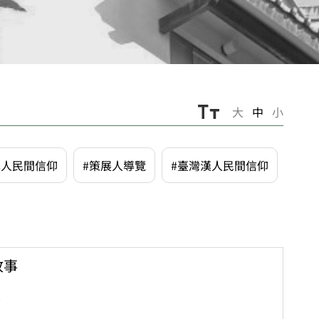
大
中
小
漢人民間信仰
#策展人導覽
#臺灣漢人民間信仰
故事
0