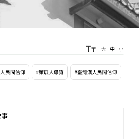
大
中
小
漢人民間信仰
#策展人導覽
#臺灣漢人民間信仰
故事
0