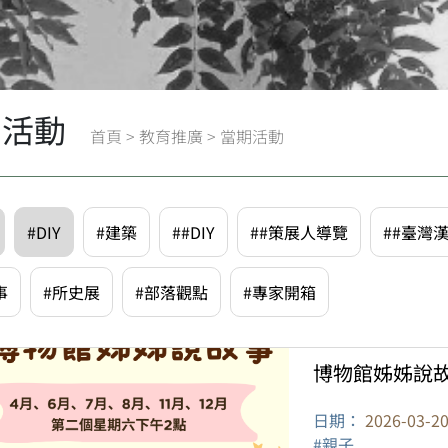
期活動
首頁
>
教育推廣
>
當期活動
#DIY
#建築
##DIY
##策展人導覽
##臺灣
事
#所史展
#部落觀點
#專家開箱
博物館姊姊說
日期：
2026-03-2
#親子