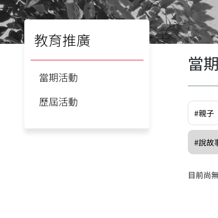
教育推廣
當
當期活動
歷屆活動
#親子
#說故
目前尚