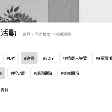
期活動
首頁
>
教育推廣
>
當期活動
#DIY
#建築
##DIY
##策展人導覽
##臺灣
事
#所史展
#部落觀點
#專家開箱
無資料