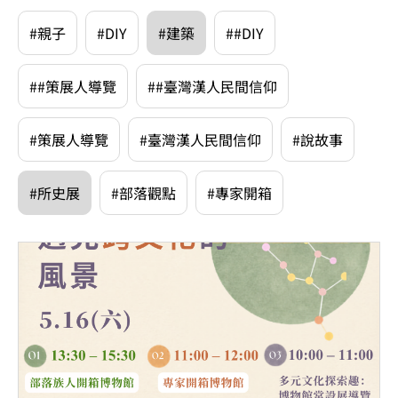
#親子
#DIY
#建築
##DIY
##策展人導覽
##臺灣漢人民間信仰
#策展人導覽
#臺灣漢人民間信仰
#說故事
#所史展
#部落觀點
#專家開箱