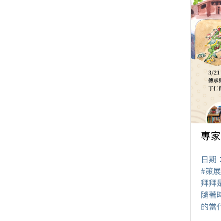
專家
日期
#策
拜拜
隨著
的當