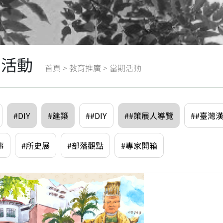
期活動
首頁
>
教育推廣
>
當期活動
#DIY
#建築
##DIY
##策展人導覽
##臺灣
事
#所史展
#部落觀點
#專家開箱