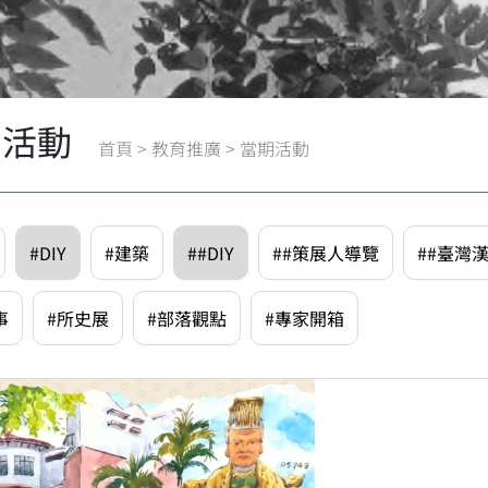
期活動
首頁
>
教育推廣
>
當期活動
#DIY
#建築
##DIY
##策展人導覽
##臺灣
事
#所史展
#部落觀點
#專家開箱