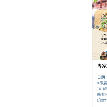
專家
日期
#策
拜拜
隨著
的當