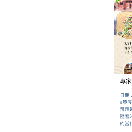
專家
日期
#策
拜拜
隨著
的當