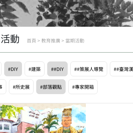
期活動
首頁
>
教育推廣
>
當期活動
#DIY
#建築
##DIY
##策展人導覽
##臺灣
事
#所史展
#部落觀點
#專家開箱