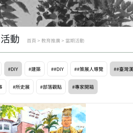
期活動
首頁
>
教育推廣
>
當期活動
#DIY
#建築
##DIY
##策展人導覽
##臺灣
事
#所史展
#部落觀點
#專家開箱