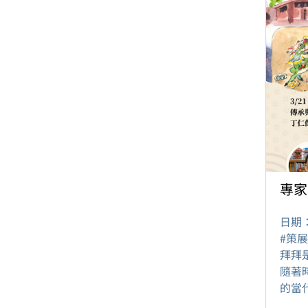
專家
日期
#策
拜拜
隨著
的當