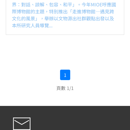
界：對話、諒解、包容、和平」。今年MIOE呼應國
際博物館的主題，特別推出「走進博物館─遇見跨
文化的風景」，舉辦以文物源出社群觀點出發以及
本所研究人員導覽...
1
頁數 1/1