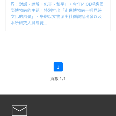
界：對話、諒解、包容、和平」。今年MIOE呼應國
際博物館的主題，特別推出「走進博物館─遇見跨
文化的風景」，舉辦以文物源出社群觀點出發以及
本所研究人員導覽...
1
頁數 1/1