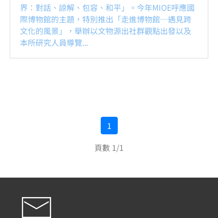
界：對話、諒解、包容、和平」。今年MIOE呼應國
際博物館的主題，特別推出「走進博物館─遇見跨
文化的風景」，舉辦以文物源出社群觀點出發以及
本所研究人員導覽...
1
頁數 1/1