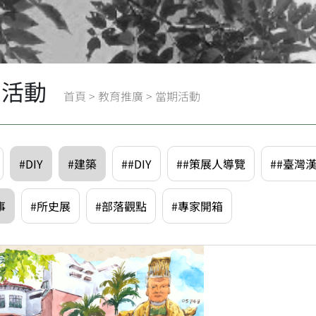
期活動
首頁
>
教育推廣
>
當期活動
#DIY
#建築
##DIY
##策展人導覽
##臺灣
事
#所史展
#部落觀點
#專家開箱