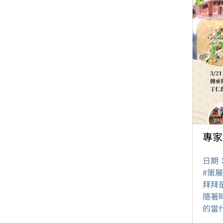
專家
日期
#策
拜拜
隨著
的當