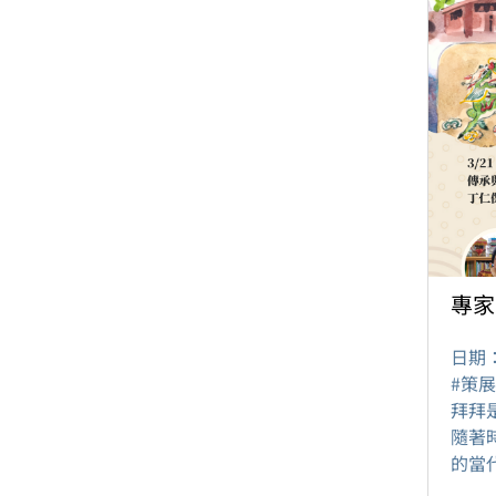
專家
日期
#策
拜拜
隨著
的當