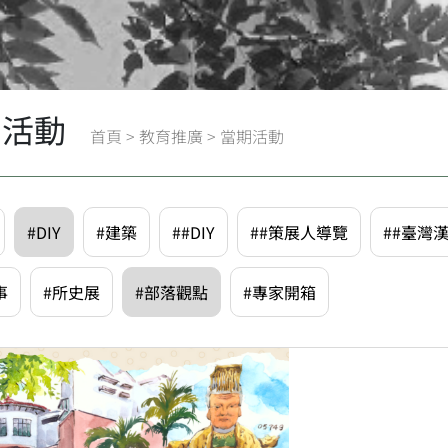
期活動
首頁
>
教育推廣
>
當期活動
#DIY
#建築
##DIY
##策展人導覽
##臺灣
事
#所史展
#部落觀點
#專家開箱