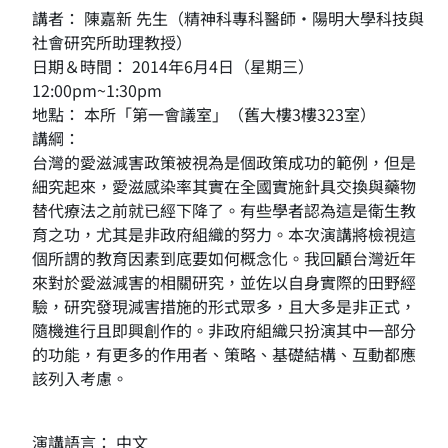
講者： 陳嘉新 先生（精神科專科醫師‧陽明大學科技與
社會研究所助理教授）
日期＆時間： 2014年6月4日（星期三）
12:00pm~1:30pm
地點： 本所「第一會議室」（舊大樓3樓323室）
講綱：
台灣的愛滋減害政策被視為是個政策成功的範例，但是
細究起來，愛滋感染率其實在全國實施針具交換與藥物
替代療法之前就已經下降了。有些學者認為這是衛生教
育之功，尤其是非政府組織的努力。本次演講將檢視這
個所謂的教育因素到底要如何概念化。我回顧台灣近年
來對於愛滋減害的相關研究，並佐以自身實際的田野經
驗，研究發現減害措施的形式眾多，且大多是非正式，
隨機進行且即興創作的。非政府組織只扮演其中一部分
的功能，有更多的作用者、策略、基礎結構、互動都應
該列入考慮。
演講語言： 中文