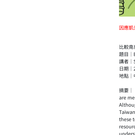
因應凱
比較南
題目｜Buw
講者｜Séb
日期｜2
地點｜
摘要｜ In 
are me
Althoug
Taiwan,
these t
resour
unders