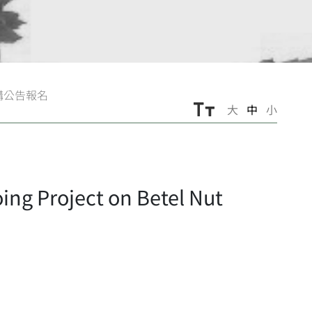
講公告報名
大
中
小
roject on Betel Nut