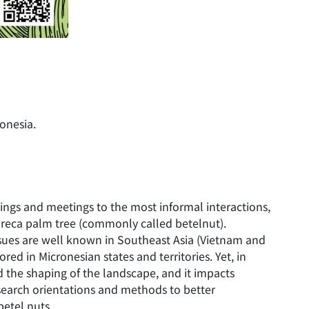
。
onesia.
rings and meetings to the most informal interactions,
reca palm tree (commonly called betelnut).
issues are well known in Southeast Asia (Vietnam and
d in Micronesian states and territories. Yet, in
 and the shaping of the landscape, and it impacts
esearch orientations and methods to better
etel nuts.