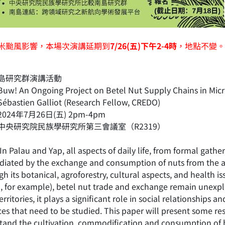
米颱風影響，本場次演講延期到
7/26(五)下午2-4時
，地點不變
島研究群演講活動
! An Ongoing Project on Betel Nut Supply Chains in Micr
astien Galliot (Research Fellow, CREDO)
024年7月26日(五) 2pm-4pm
中央研究院民族學研究所第三會議室（R2319）
Palau and Yap, all aspects of daily life, from formal gathe
diated by the exchange and consumption of nuts from the a
h its botanical, agroforestry, cultural aspects, and health 
 for example), betel nut trade and exchange remain unexplore
erritories, it plays a significant role in social relationships
ces that need to be studied. This paper will present some r
tand the cultivation, commodification and consumption of b