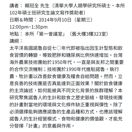
講者： 賴冠全 先生（清華大學人類學研究所碩士‧本所
102年碩士班研究生論文寫作獎助者）
日期＆時間： 2014年9月10日（星期三）
12:00pm~1:30pm
地點： 本所「第一會議室」（舊大樓3樓323室）
講綱：
太平洋島國諾魯自從七○年代即被指出因生計型態和飲
食習慣的轉變，導致肥胖和糖尿病比例快速增加。台灣
海外農業技術團始於1950年代，一直是與友邦之間重要
的合作交流機制；技術團於1990年代進駐諾魯，執行
農、牧計畫以改善飲食健康及糧食自給問題。然而，立
意良善的技術團是否真能達到正面效果？關於飲食健康
的主流論述，如何能被具不同文化背景的族群理解？本
研究聚焦諾魯人的生計和飲食之歷史脈絡，發現技術團
的計畫對當地的環境與文化條件缺乏重視與彈性。除了
必須選擇能夠適應諾魯的生產品種和方式，也應該理解
諾魯人的生計經營模式、食物和健康的價值觀，才能充
分發揮「計畫」的意義與作用。