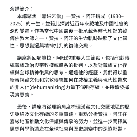
演講簡介：
本講聚焦「嘉絨乞僧」—贊拉·阿旺措成（1930–
2025）的一生，並藉此探討近百年來藏地及中國社會的
深刻變遷。作為當代中國最後一批承載舊時代印記的藏
傳佛教大師之一，贊拉·阿旺的生命軌跡映照了文化韌
性、思想變遷與精神批判的複雜交織。
講座將回顧贊拉·阿旺的重要人生節點，包括他對傳
統藏族政治與宗教權威體系的批判，以及對藏族文化存
續與全球精神復興的思考。通過他的經歷，我們得以重
新審視藏文化和宗教傳統如何在威權主義與現代性帶來
的非人化(dehumanizing)力量下倔強存續，並持續發揮
現實意義。
最後，講座將從理論角度梳理漢藏文化交匯地區的歷
史脈絡及文化存續的多重實踐，重點分析贊拉·阿旺在
嘉絨地區推動文化保護與傳承的努力，並進一步闡釋其
思想與學術遺產在全球社會與歷史劇變中的深遠影響。