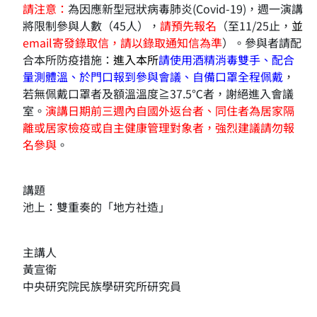
請注意：
為因應新型冠狀病毒肺炎(Covid-19)，週一演講
將限制參與人數（45人），
請預先報名
（至11/25止，
並
email寄發錄取信，請以
錄取通知信
為準
）。參與者請配
合本所防疫措施：
進入本所
請使用酒精消毒雙手、配合
量測體溫、於門口報到參與會議、自備口罩全程佩戴
，
若無佩戴口罩者及額溫溫度≧37.5℃者，謝絕進入會議
室。
演講日期前三週內自國外返台者、同住者為居家隔
離或居家檢疫或自主健康管理對象者，
強烈建議請勿報
名參與
。
講題
池上：雙重奏的「地方社造」
主講人
黃宣衛
中央研究院民族學研究所研究員