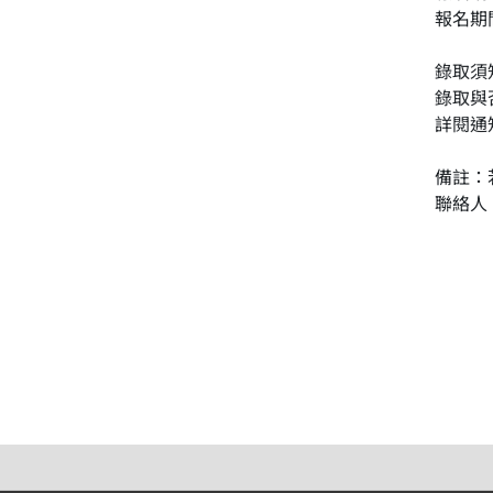
報名期
錄取須
錄取與
詳閱通
備註：
聯絡人：王