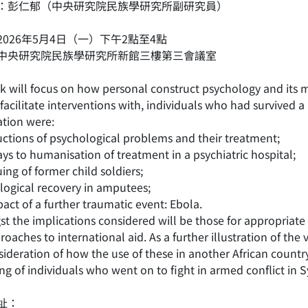
：彭仁郁（中央研究院民族學研究所副研究員）
2026年5月4日（一）下午2點至4點
中央研究院民族學研究所新館三樓第三會議室
lk will focus on how personal construct psychology and its 
facilitate interventions with, individuals who had survived a 
ation were:
uctions of psychological problems and their treatment;
s to humanisation of treatment in a psychiatric hospital;
ing of former child soldiers;
logical recovery in amputees;
act of a further traumatic event: Ebola.
 the implications considered will be those for appropriate 
roaches to international aid. As a further illustration of the
ideration of how the use of these in another African country,
ng of individuals who went on to fight in armed conflict in S
址：