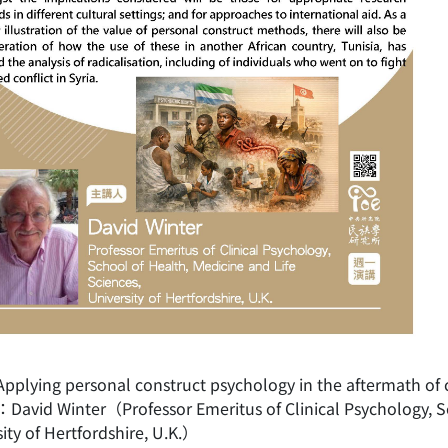
lying personal construct psychology in the aftermath of c
vid Winter（Professor Emeritus of Clinical Psychology, Sch
ity of Hertfordshire, U.K.）