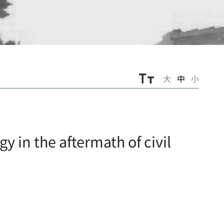
大
中
小
 in the aftermath of civil