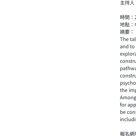
主持人
時間：
地點：
摘要：
The ta
and to 
explor
constr
pathway
constru
psycho
the imp
Amongst
for app
be cons
includi
報名網