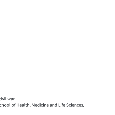
ivil war
ool of Health, Medicine and Life Sciences,