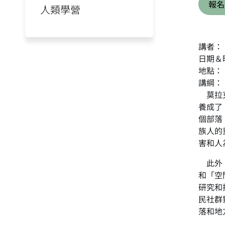
報名
人類學營
講者：
日期＆時
地點：
講綱：
莫拉克
養成了
個部落
族人的
害和人
此外，
和「空
研究和
民社群
落和地