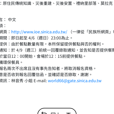
：原住民傳統知識、災後重建、災後安置、禮納里部落、莫拉克
言： 中文
項：
名網頁：
http://www.ioe.sinica.edu.tw/
（一律從「民族所網頁」
名期間：即日起至 4/6（週日）23:00為止。
餐點提供：由於餐點數量有限，本所保留提供餐點與否的權利。
錄取通知：於 4/9（週三）前統一回覆錄取通知，並告知是否提供餐
講於當日12：00開始，會場於12：15前提供餐點。
自備環保餐具。
如若報名兩次不出席且沒有事先告知者，將取消報名資格。
請留意是否收到報名回覆信函，並確認是否錄取，謝謝。
絡資訊：林音秀 小姐 E-mail:
world66@gate.sinica.edu.tw