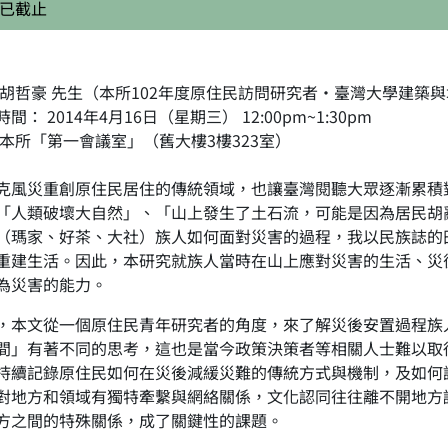
已截止
 胡哲豪 先生（本所102年度原住民訪問研究者‧臺灣大學建築
間： 2014年4月16日（星期三） 12:00pm~1:30pm
 本所「第一會議室」（舊大樓3樓323室）
風災重創原住民居住的傳統領域，也讓臺灣閱聽大眾逐漸累積
「人類破壞大自然」、「山上發生了土石流，可能是因為居民胡
（瑪家、好茶、大社）族人如何面對災害的過程，我以民族誌的
重建生活。因此，本研究就族人當時在山上應對災害的生活、災
為災害的能力。
本文從一個原住民青年研究者的角度，來了解災後安置過程族
間」有著不同的思考，這也是當今政策決策者等相關人士難以取
持續記錄原住民如何在災後減緩災難的傳統方式與機制，及如何
對地方和領域有獨特牽繫與網絡關係，文化認同往往離不開地方
方之間的特殊關係，成了關鍵性的課題。