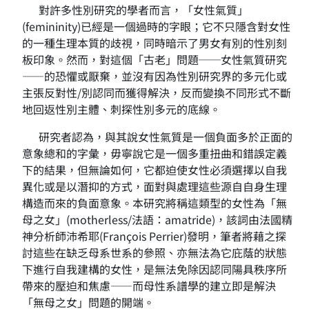
對許多性別研究的學者而言，「女性氣質」
(femininity)已經是一個過時的字眼；它不只隱含對女性
的一種生理本質的歧視，同時暗示了男女有別的性別刻
板印象。然而，對這個「古老」問題──女性氣質研究
——的恐懼或厭棄，並沒有因為性別研究界的多元化或
主張反對性/別認同而獲得解決，反而變換不同形式不斷
地回返性別主體、刺探性別多元的底線。
研究者認為，與其說女性氣質是一個負面多於正面的
意象總和的字彙，毋寧說它是一個多重扭曲和錯誤定義
下的結果，但無論如何，它都迫使女性必須選擇以自我
異化或是以潛抑的方式，面對與處理這些源自自身生理
構造而來的負面意象。本研究將稱這類型的女性為「無
母之女」(motherless/法語：amatride)，該詞由法國精
神分析師沛希耶(François Perrier)發明，筆者將藉之探
討這些在缺乏母系世系的參照、亦無法為它庇蔭的狀態
下進行自我建構的女性，是無法免除因認同陽具秩序所
帶來的壓迫和焦慮——而母性系譜學的建立即是解決
「無母之女」問題的開端。