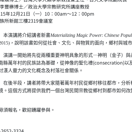
 李豐楙博士／政治大學宗教研究所講座教授
015年12月21日（一）10：00am～12：00pm
民族所新館三樓2319會議室
講將介紹講者新書
Materializing Magic Power
: Chinese Popula
 2015)
，說明該書如何從社會、文化、與物質的面向，鄉村與城
—
一開始將先從兩種重要神明具象的形式
神明（金子）與
(consecration)
南縣萬年村的民族誌為基礎，從神像的聖化禮
以
討漢人靈力的文化概念及村落社會關係。
段，講者將帶大家隨著萬年村民從鄉村移往都市，分析移民
境。這個方式將提供我們一個台灣
民間宗教從鄉村到都市如何改
毋須報名，歡迎踴躍參與。
-2652-3324