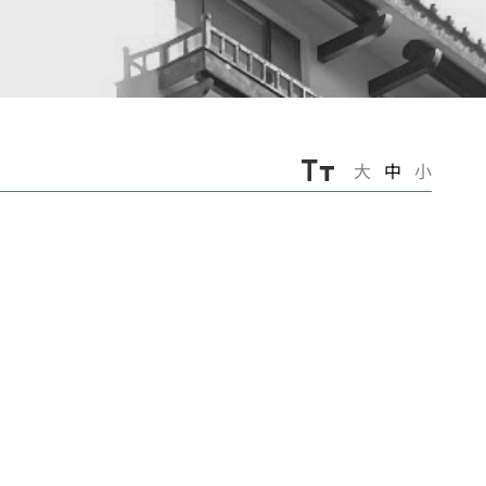
大
中
小