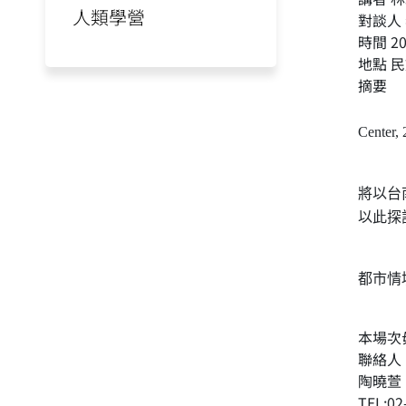
人類學營
對談人
時間 2
地點 
摘要
本演
Center,
演講
將以台
以此探
在後半
都市情
本場次
聯絡人
陶曉萱
TEL:02