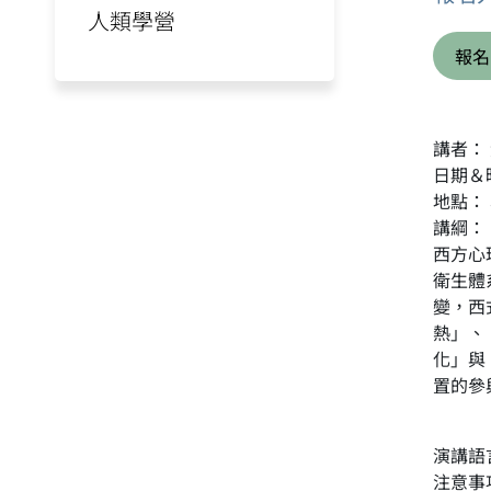
人類學營
報名
講者：
日期＆時
地點：
講綱：
西方心
衛生體
變，西
熱」、
化」與
置的參
演講語
注意事