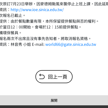
本場次原訂7月23日舉辦，因麥德姆颱風來襲停止上班上課，因此延
頁資訊：
http://www.ioe.sinica.edu.tw/
本場次報名已截止。
餐點提供：由於餐點數量有限，本所保留提供餐點與否的權利。
講於當日12：00開始，會場於12：15前提供餐點。
自備環保餐具。
如若報名兩次不出席且沒有事先告知者，將取消報名資格。
絡資訊：林音秀 小姐 E-mail:
world66@gate.sinica.edu.tw
回上一頁
展開