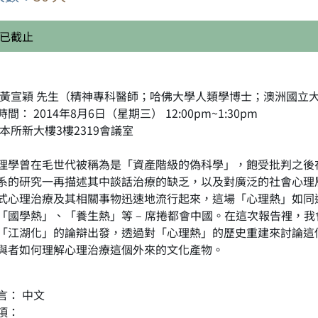
已截止
 黃宣穎 先生（精神專科醫師；哈佛大學人類學博士；澳洲國立
間： 2014年8月6日（星期三） 12:00pm~1:30pm
 本所新大樓3樓2319會議室
理學曾在毛世代被稱為是「資產階級的偽科學」，飽受批判之後
系的研究一再描述其中談話治療的缺乏，以及對廣泛的社會心理
式心理治療及其相關事物迅速地流行起來，這場「心理熱」如同
「國學熱」、「養生熱」等 – 席捲都會中國。在這次報告裡，我會
「江湖化」的論辯出發，透過對「心理熱」的歷史重建來討論這
與者如何理解心理治療這個外來的文化產物。
言： 中文
項：