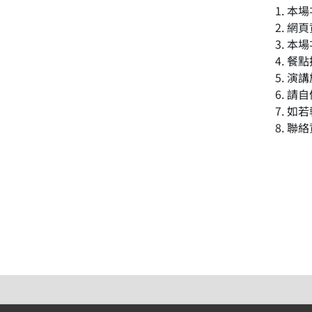
1. 
2. 網
3. 
4. 
5. 演
6. 請
7. 
8. 聯