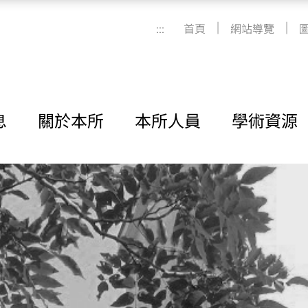
|
|
:::
首頁
網站導覽
息
關於本所
本所人員
學術資源