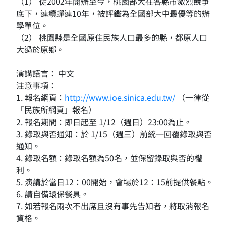
（1） 從2002年開辦至今，桃園部大在各縣市激烈競爭
底下，連續蟬連10年，被評鑑為全國部大中最優等的辦
學單位。
（2） 桃園縣是全國原住民族人口最多的縣，都原人口
大過於原鄉。
演講語言： 中文
注意事項：
1. 報名網頁：
http://www.ioe.sinica.edu.tw/
（一律從
「民族所網頁」報名）
2. 報名期間：即日起至 1/12（週日）23:00為止。
3. 錄取與否通知：於 1/15（週三）前統一回覆錄取與否
通知。
4. 錄取名額：錄取名額為50名，並保留錄取與否的權
利。
5. 演講於當日12：00開始，會場於12：15前提供餐點。
6. 請自備環保餐具。
7. 如若報名兩次不出席且沒有事先告知者，將取消報名
資格。