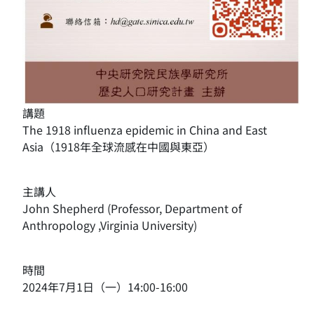
講題
The 1918 influenza epidemic in China and East
Asia（1918年全球流感在中國與東亞）
主講人
John Shepherd
(Professor, Department of
Anthropology ,Virginia University)
時間
2024年7月1日（一）14:00-16:00