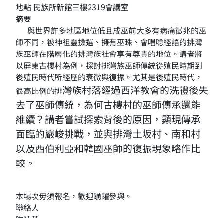
地點 民族所新館三樓2319會議室
摘要
與世界許多地區地位低且成巫前大多有病痛徵兆的巫
師不同，被神祖靈撿選、擁有巫珠、會唱唸經語的排灣
族巫師在階層化的排灣族社會享有尊貴的地位。講者將
以屏東古樓村為例，探討排灣族巫師傳統從殖民時期到
後殖民時代所經歷的衰微與復振。尤其是後殖民時代，
灣族村落經過西洋教會的洗禮後失
很高比例的排
去了巫師
傳統，為何古樓村的巫師傳承還能
維續？講
者嘗試探索背後的原因，顯現傳承
面臨的嚴
峻挑戰，並與排灣土坂村、南和村
以及西伯
利亞和韓國巫師的復振現象略作比
較。
本場次毋須報名，歡迎踴躍參與。
聯絡人